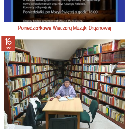
Poniedziałkowe Wieczory Muzyki Organowej
16
paź
czytaj więcej