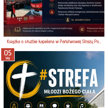
Książka o służbie kapelana w Państwowej Straży Po…
05
Maj
czytaj więcej