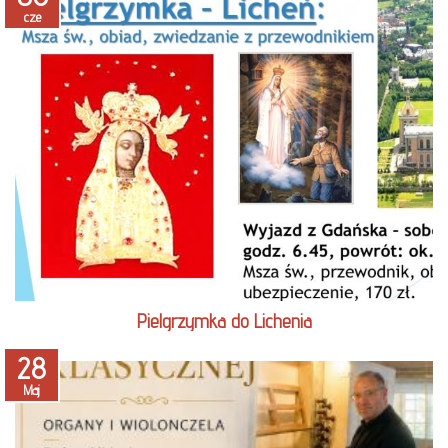
cze
czytaj więcej
Pielgrzymka do Lichenia
28
Maj