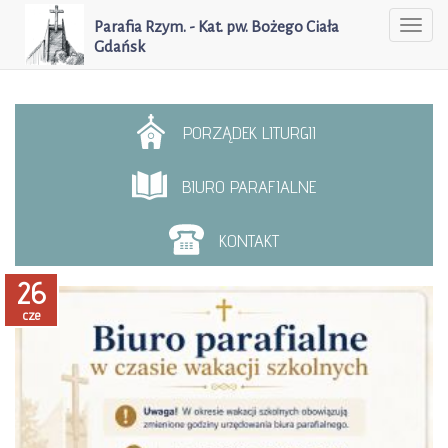
Parafia Rzym. - Kat. pw. Bożego Ciała
Togg
Gdańsk
navi
PORZĄDEK LITURGII
BIURO PARAFIALNE
KONTAKT
26
cze
czytaj więcej