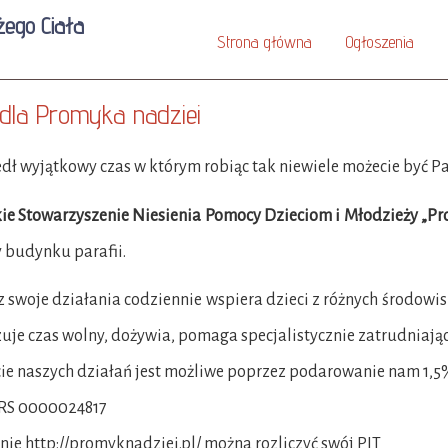
żego Ciała
Strona główna
Ogłoszenia
dla Promyka nadziei
ł wyjątkowy czas w którym robiąc tak niewiele możecie być Pa
ie Stowarzyszenie Niesienia Pomocy Dzieciom i Młodzieży „P
y budynku parafii.
 swoje działania codziennie wspiera dzieci z różnych środowis
uje czas wolny, dożywia, pomaga specjalistycznie zatrudniaj
ie naszych działań jest możliwe poprzez podarowanie nam 1,
RS 0000024817
nie http://promyknadziei.pl/ można rozliczyć swój PIT