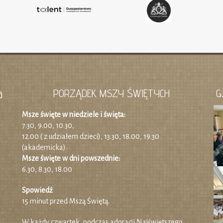
a
PORZĄDEK MSZY ŚWIĘTYCH
G
Msze święte w niedziele i święta:
7.30, 9.00, 10.30,
12.00 ( z udziałem dzieci), 13.30, 18.00, 19.30
(akademicka)
Msze święte w dni powszednie:
6.30, 8.30, 18.00
Spowiedź
15 minut przed Mszą Świętą.
W każdy czwartek, podczas adoracji Najświętszego