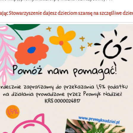
jąc Stowarzyszenie dajesz dzieciom szansę na szczęśliwe dzi