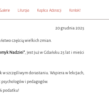
Galerie
Liturgia
Kaplica Adoracji
Kontakt
20 grudnia 2025
ństwo częścią wielkich zmian.
romyk Nadziei”
, jest już w Gdańsku 25 lat i mieści
k w szczęśliwym dorastaniu. Wspiera w lekcjach,
ąc psychologów i pedagogów.
5% podatku!