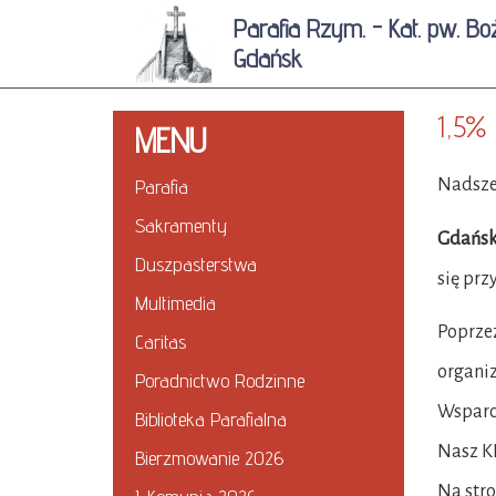
Parafia Rzym. - Kat. pw. Bo
Gdańsk
1,5% 
MENU
Parafia
Nadszed
Sakramenty
Gdańsk
Duszpasterstwa
się prz
Multimedia
Poprzez
Caritas
organiz
Poradnictwo Rodzinne
Wsparc
Biblioteka Parafialna
Nasz K
Bierzmowanie 2026
Na stro