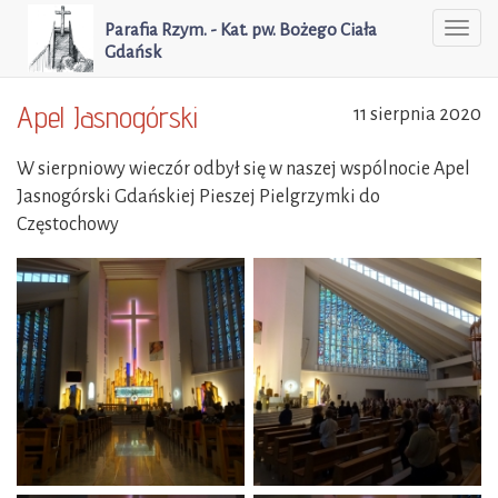
Parafia Rzym. - Kat. pw. Bożego Ciała
Togg
Gdańsk
navi
Apel Jasnogórski
11 sierpnia 2020
W sierpniowy wieczór odbył się w naszej wspólnocie Apel
Jasnogórski Gdańskiej Pieszej Pielgrzymki do
Częstochowy