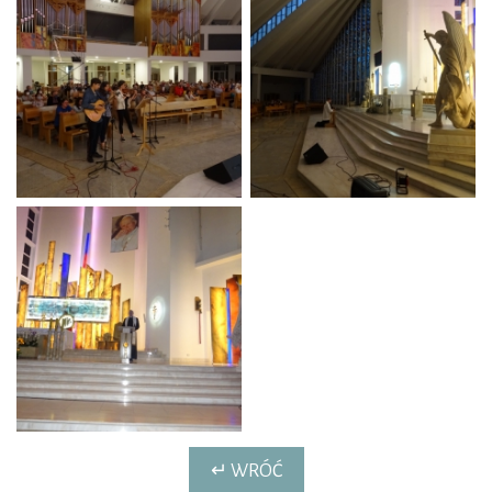
↵ WRÓĆ