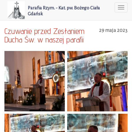
Parafia Rzym. - Kat. pw. Bożego Ciała
Togg
Gdańsk
navi
Czuwanie przed Zesłaniem
29 maja 2023
Ducha Św. w naszej parafii