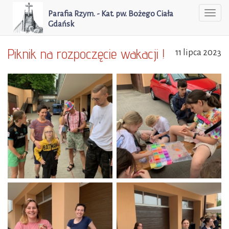
Parafia Rzym. - Kat. pw. Bożego Ciała
Togg
Gdańsk
navi
Piknik na rozpoczęcie wakacji !
11 lipca 2023