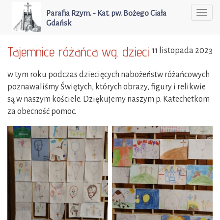
Parafia Rzym. - Kat. pw. Bożego Ciała
Togg
Gdańsk
navi
Tajemnice różańca wg. dzieci
11 listopada 2023
w tym roku podczas dziecięcych nabożeństw różańcowych
poznawaliśmy Świętych, których obrazy, figury i relikwie
są w naszym kościele. Dziękujemy naszym p. Katechetkom
za obecność pomoc.