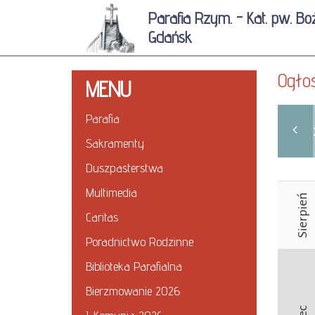
Parafia Rzym. - Kat. pw. Bo
Gdańsk
Ogło
MENU
Parafia
20
Sakramenty
Duszpasterstwa
Multimedia
Sierpień
Caritas
Poradnictwo Rodzinne
Biblioteka Parafialna
Bierzmowanie 2026