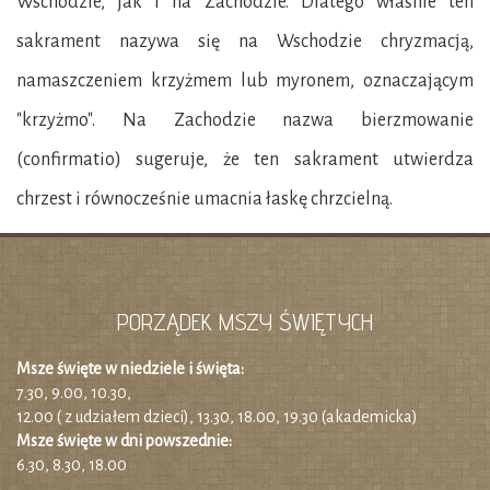
Wschodzie, jak i na Zachodzie. Dlatego właśnie ten
sakrament nazywa się na Wschodzie chryzmacją,
namaszczeniem krzyżmem lub myronem, oznaczającym
"krzyżmo". Na Zachodzie nazwa bierzmowanie
(confirmatio) sugeruje, że ten sakrament utwierdza
chrzest i równocześnie umacnia łaskę chrzcielną.
PORZĄDEK MSZY ŚWIĘTYCH
Msze święte w niedziele i święta:
7.30, 9.00, 10.30,
12.00 ( z udziałem dzieci), 13.30, 18.00, 19.30 (akademicka)
Msze święte w dni powszednie:
6.30, 8.30, 18.00