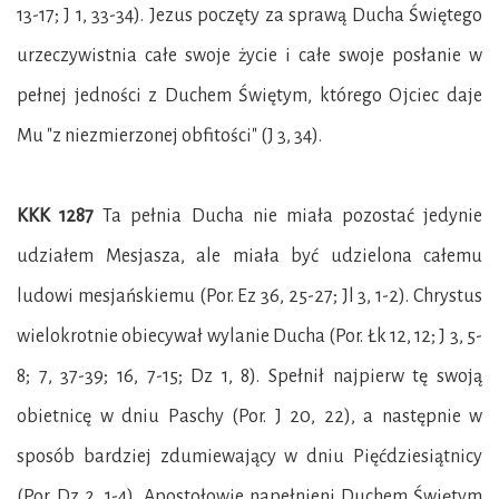
13-17; J 1, 33-34). Jezus poczęty za sprawą Ducha Świętego
urzeczywistnia całe swoje życie i całe swoje posłanie w
pełnej jedności z Duchem Świętym, którego Ojciec daje
Mu "z niezmierzonej obfitości" (J 3, 34).
KKK 1287
Ta pełnia Ducha nie miała pozostać jedynie
udziałem Mesjasza, ale miała być udzielona całemu
ludowi mesjańskiemu (Por. Ez 36, 25-27; Jl 3, 1-2). Chrystus
wielokrotnie obiecywał wylanie Ducha (Por. Łk 12, 12; J 3, 5-
8; 7, 37-39; 16, 7-15; Dz 1, 8). Spełnił najpierw tę swoją
obietnicę w dniu Paschy (Por. J 20, 22), a następnie w
sposób bardziej zdumiewający w dniu Pięćdziesiątnicy
(Por. Dz 2, 1-4). Apostołowie napełnieni Duchem Świętym