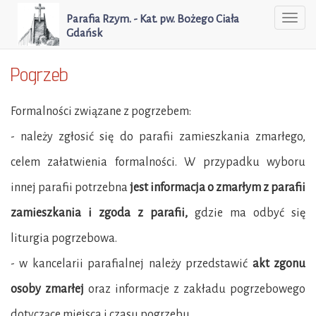
Parafia Rzym. - Kat. pw. Bożego Ciała
Togg
Gdańsk
navi
Pogrzeb
Formalności związane z pogrzebem:
- należy zgłosić się do parafii zamieszkania zmarłego,
celem załatwienia formalności. W przypadku wyboru
innej parafii potrzebna
jest informacja o zmarłym z parafii
zamieszkania i zgoda z parafii,
gdzie ma odbyć się
liturgia pogrzebowa.
- w kancelarii parafialnej należy przedstawić
akt zgonu
osoby zmarłej
oraz informacje z zakładu pogrzebowego
dotyczące miejsca i czasu pogrzebu.