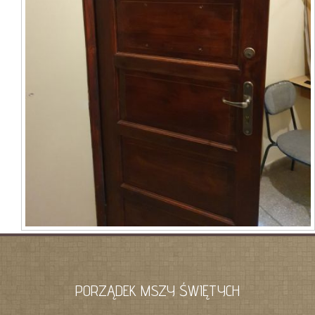
PORZĄDEK MSZY ŚWIĘTYCH