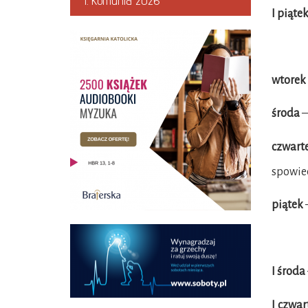
I. Komunia 2026
I piąte
wtorek
środa
–
czwart
spowied
piątek
–
I środa
I czwar