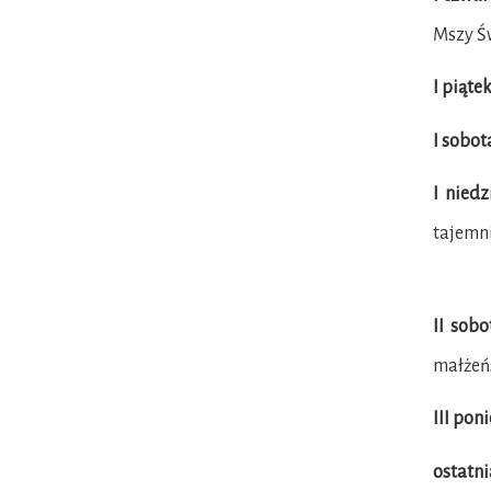
Mszy Św
I piąte
I sobot
I niedz
tajemni
II sobo
małżeńs
III pon
ostatni