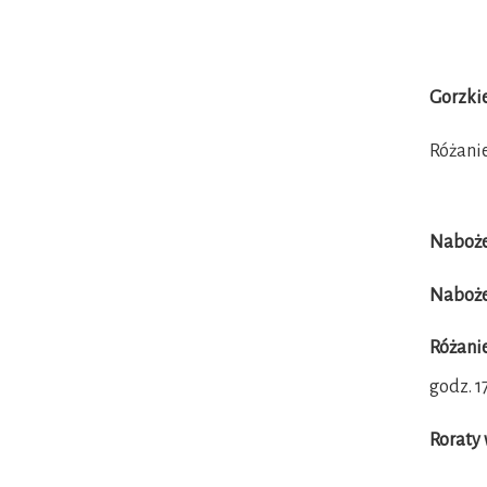
Gorzkie
Różanie
Naboże
Naboże
Różani
godz. 1
Roraty