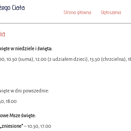
żego Ciała
Strona główna
Ogłoszenia
ia
ięte w niedziele i święta:
.00, 10.30 (suma), 12.00 (z udziałem dzieci), 13.30 (chrzcielna),
ięte w dni powszednie:
30, 18.00
owe Msze święte:
„zniesione”
– 10.30, 17.00