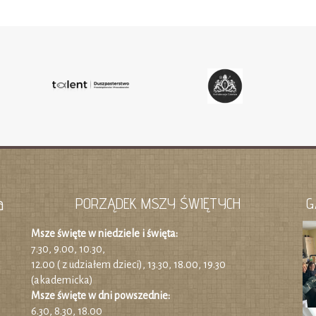
a
PORZĄDEK MSZY ŚWIĘTYCH
G
Msze święte w niedziele i święta:
7.30, 9.00, 10.30,
12.00 ( z udziałem dzieci), 13.30, 18.00, 19.30
(akademicka)
Msze święte w dni powszednie:
6.30, 8.30, 18.00