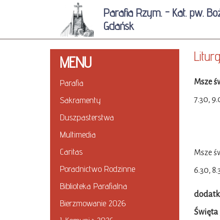
Parafia Rzym. - Kat. pw. Bo
Gdańsk
Liturg
MENU
Parafia
Msze św
Sakramenty
7.30, 9
Duszpasterstwa
Multimedia
Caritas
Msze św
Poradnictwo Rodzinne
6.30, 8.
Biblioteka Parafialna
dodatk
Bierzmowanie 2026
Święta 