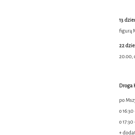
13 dzie
figurą 
22 dzie
20.00, 
Droga 
po Mszy
o 16:30 
o 17:30
+ dodat